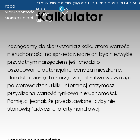
Pszczyńska
monika@yoda.nieruchomosci.pl
+48 503
Yoda
0
40/3
Kalkulator
Nieruchomości
43-190
Yoda Nieruchomości Monika Bojdoł
Monika Bojdoł
Mikołów
Pszczyńska 40/3
43-190 Mikołów
+48 503-153-911
Zachęcamy do skorzystania z kalkulatora wartości
monika@yoda.nieruchomosci.pl
nieruchomości na sprzedaż. Może on być niezwykle
przydatnym narzędziem, jeśli chodzi o
oszacowanie potencjalnej ceny za mieszkanie,
dom lub działkę. To narzędzie jest łatwe w użyciu, a
po wprowadzeniu kilku informacji otrzymasz
przybliżoną wartość rynkową nieruchomości.
Pamiętaj jednak, że przedstawione liczby nie
stanowią faktycznej oferty handlowej.